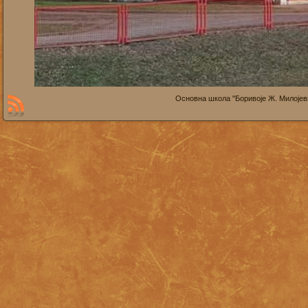
Основна школа "Боривоје Ж. Милојевић