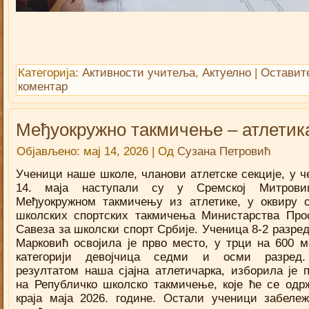
Категорија:
Активности учитеља
,
Актуелно
|
Оставит
коментар
Међуокружно такмичење – атлетик
Објављено:
мај 14, 2026
|
Од
Сузана Петровић
Ученици наше школе, чланови атлетске секције, у че
14. маја наступали су у Сремској Митрови
Међуокружном такмичењу из атлетике, у оквиру 
школских спортских такмичења Министарства Про
Савеза за школски спорт Србије. Ученица 8-2 разре
Марковић освојила је прво место, у трци на 600 м
категорији девојчица седми и осми разред
резултатом наша сјајна атлетичарка, изборила је 
на Републичко школско такмичењe, које ће се одр
краја маја 2026. године. Остали ученици забеле