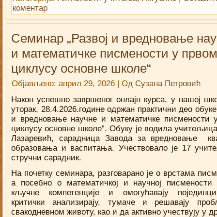
коментар
Семинар „Развој и вредновање на
и математичке писмености у прво
циклусу основне школе“
Објављено:
април 29, 2026
|
Од
Сузана Петровић
Након успешно завршеног онлајн курса, у нашој шко
уторак, 28.4.2026.године одржан практични део обуке
и вредновање научне и математичке писмености 
циклусу основне школе“. Обуку је водила учитељиц
Лазаревић, сарадница Завода за вредновање кв
образовања и васпитања. Учествовало је 17 учит
стручни сарадник.
На почетку семинара, разговарано је о врстама писм
а посебно о математичкој и научној писмености 
кључне компетенције и омогућавају појединц
критички анализирају, тумаче и решавају про
свакодневном животу, као и да активно учествују у д