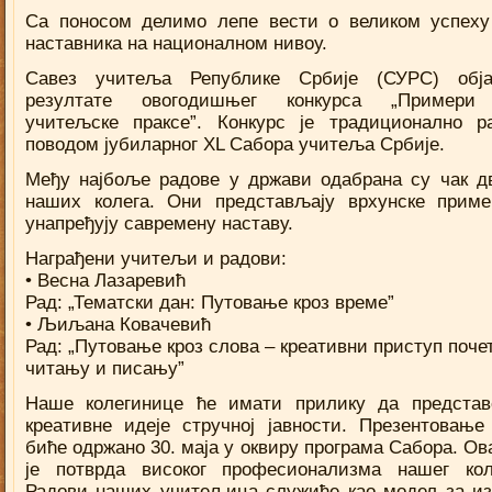
Са поносом делимо лепе вести о великом успех
наставника на националном нивоу.
Савез учитеља Републике Србије (СУРС) обја
резултате овогодишњег конкурса „Примери
учитељске праксе”. Конкурс је традиционално р
поводом јубиларног XL Сабора учитеља Србије.
Међу најбоље радове у држави одабрана су чак д
наших колега. Они представљају врхунске приме
унапређују савремену наставу.
Награђени учитељи и радови:
• Весна Лазаревић
Рад: „Тематски дан: Путовање кроз време”
• Љиљана Ковачевић
Рад: „Путовање кроз слова – креативни приступ поче
читању и писању”
Наше колегинице ће имати прилику да представ
креативне идеје стручној јавности. Презентовање
биће одржано 30. маја у оквиру програма Сабора. Ов
је потврда високог професионализма нашег кол
Радови наших учитељица служиће као модел за и