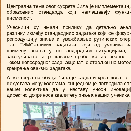
Централна тема овог сусрета била је имплементациј
образовних стандарда који наглашавају функц
писменост.
Учесници су имали прилику да детаљно анали
разлику између стандардних задатака који се фокуси
репродукцију знања и увежбавање рутинских опер
тзв. ТИМС-оликих задатака, који од ученика за
примену знања у нестандардним ситуацијама, 
закључивање и решавање проблема из реалног 
Током непосредног рада, акценат је стављен на мето
креирања оваквих задатака.
Атмосфера на обуци била је радна и креативна, а 
искустава међу колегама још једном је потврдила сп
нашег колектива да у наставу уноси иновациј
директно доприносе квалитету знања наших ученика.