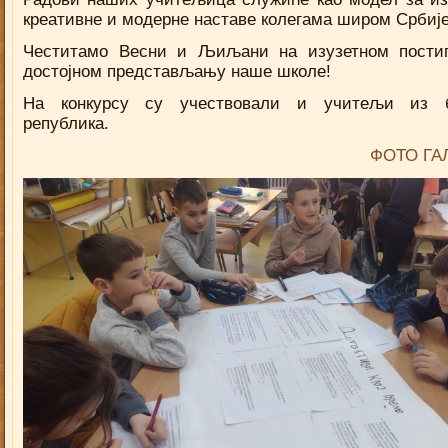
креативне и модерне наставе колегама широм Србије
Честитамо Весни и Љиљани на изузетном пости
достојном представљању наше школе!
На конкурсу су учествовали и учитељи из 
република.
ФОТО ГА