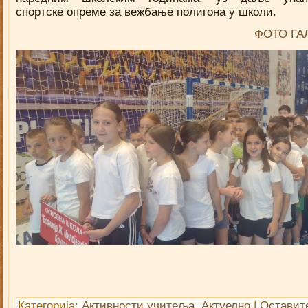
спортске опреме за вежбање полигона у школи.
ФОТО ГА
Категорија:
Активности учитеља
,
Актуелно
|
Оставит