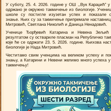
У суботу, 25. 4. 2026. године у ОШ ,,Вук Караџић” 
одржано је окружно такмичење из биологије. Учени
школе су постигле изузетан успех и показале 
знање. Њих су за такмичење припремале наставниц
Митровић, Светлана Николић и Даница Ненадовић.
Ученице Ђорђевић Катарина и Невена Зељић 
резултатом су оствариле пласман на Републичко та
које ће се одржати 23. 5. 2026. године. Њихова нас
биологије је Нада Митровић.
Честитамо свим ученцима на великом успеху и по
знању, а Катарини и Невени желимо много успеха 
такмичењу!