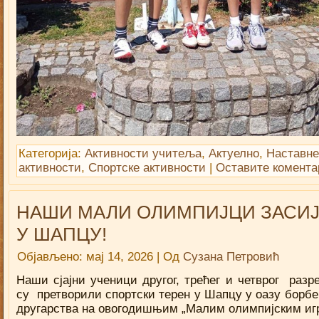
Категорија:
Активности учитеља
,
Актуелно
,
Наставне
активности
,
Спортске активности
|
Оставите комента
НАШИ МАЛИ ОЛИМПИЈЦИ ЗАСИ
У ШАПЦУ!
Објављено:
мај 14, 2026
|
Од
Сузана Петровић
Наши сјајни ученици другог, трећег и четврог разре
су претворили спортски терен у Шапцу у оазу борбе
другарства на овогодишњим „Малим олимпијским иг