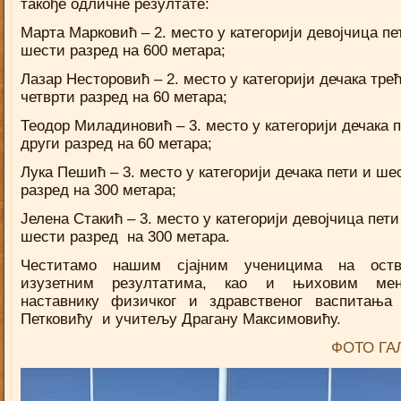
такође одличне резултате:
Марта Марковић – 2. место у категорији девојчица пе
шести разред на 600 метара;
Лазар Несторовић – 2. место у категорији дечака тре
четврти разред на 60 метара;
Теодор Миладиновић – 3. место у категорији дечака 
други разред на 60 метара;
Лука Пешић – 3. место у категорији дечака пети и ше
разред на 300 метара;
Јелена Стакић – 3. место у категорији девојчица пети
шести разред на 300 метара.
Честитамо нашим сјајним ученицима на оств
изузетним резултатима, као и њиховим мен
наставнику физичког и здравственог васпитањ
Петковићу и учитељу Драгану Максимовићу.
ФОТО ГА