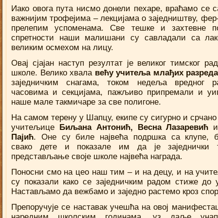
Иако овога пута нисмо донели пехаре, враћамо се с
важнијим трофејима – лекцијама о заједништву, фер-
прелепим успоменама. Све тешке и захтевне п
спретности наши малишани су савладали са ла
великим осмехом на лицу.
Овај сјајан наступ резултат је великог тимског ра
школе. Велико хвала
већу учитеља млађих разреда
заједничким снагама, током недеља вредног р
часовима и секцијама, пажљиво припремали и уи
наше мале такмичаре за све полигоне.
На самом терену у Шапцу, екипе су сигурно и срчано
учитељице
Биљана Антонић
,
Весна Лазаревић
Пајић
. Оне су биле највећа подршка са клупе, 
свако дете и показале им да је заједнички 
представљање своје школе највећа награда.
Поносни смо на цео наш тим – и на децу, и на учите
су показали како се заједничким радом стиже до 
Настављамо да вежбамо и заједно растемо кроз спор
Препоручује се наставак учешћа на овој манифестац
наредним школским годинама, уз даље унап