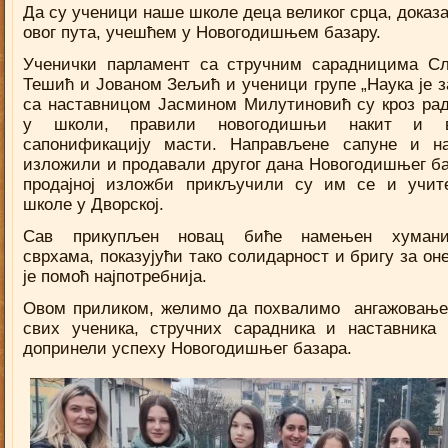
Да су ученици наше школе деца великог срца, доказа
овог пута, учешћем у Новогодишњем базару.
Ученички парламент са стручним сарадницима С
Тешић и Јованом Зељић и ученици групе „Наука је з
са наставницом Јасмином Милутиновић су кроз ра
у школи, правили новогодишњи накит и 
сапонификацију масти. Направљене сапуне и н
изложили и продавали другог дана Новогодишњег ба
продајној изложби прикључили су им се и учи
школе у Дворској.
Сав прикупљен новац биће намењен хумани
сврхама, показујући тако солидарност и бригу за он
је помоћ најпотребнија.
Овом приликом, желимо да похвалимо ангажовање
свих ученика, стручних сарадника и наставника 
допринели успеху Новогодишњег базара.