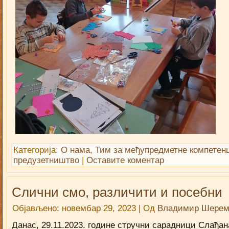
Категорија:
О нама
,
Тим за међупредметне компетенц
предузетништво
|
Оставите коментар
Слични смо, различити и посебни
Објављено:
новембар 29, 2023
|
Од
Владимир Шерем
Данас, 29.11.2023. године стручни сарадници Слађан