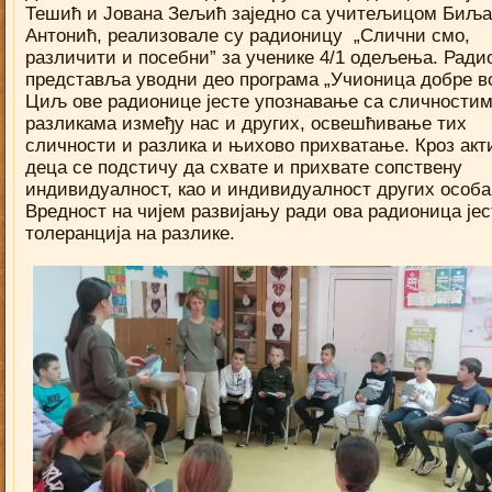
Тешић и Јована Зељић заједно са учитељицом Биљ
Антонић, реализовале су радионицу „Слични смо,
различити и посебни” за ученике 4/1 одељења. Ради
представља уводни део програма „Учионица добре в
Циљ ове радионице јесте упознавање са сличностим
разликама између нас и других, освешћивање тих
сличности и разлика и њихово прихватање. Кроз акт
деца се подстичу да схвате и прихвате сопствену
индивидуалност, као и индивидуалност других особа
Вредност на чијем развијању ради ова радионица јес
толеранција на разлике.