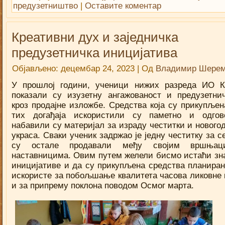
предузетништво
|
Оставите коментар
Креативни дух и заједничка
предузетничка иницијатива
Објављено:
децембар 24, 2023
|
Од
Владимир Шерем
У прошлој години, ученици нижих разреда ИО 
показали су изузетну ангажованост и предузетни
кроз продајне изложбе. Средства која су прикупљен
тих догађаја искористили су паметно и одгов
набавили су материјал за израду честитки и новог
украса. Сваки ученик задржао је једну честитку за с
су остале продавали међу својим вршња
наставницима. Овим путем желели бисмо истаћи зна
иницијативе и да су прикупљена средства планиран
искористе за побољшање квалитета часова ликовне 
и за припрему поклона поводом Осмог марта.