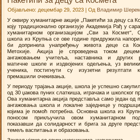
Пакетићи за децу са Космета
Објављено:
децембар 29, 2023
|
Од
Владимир Шерем
У оквиру хуманитарне акције „Пакетићи за децу са К
коју традиционално организује Академија Рађ у сар
хуманитарном организацијом „Сви за Космет“, 
школа из Kрупња се ове године придружила напори
би допринела унапређењу живота деце са Ко
Метохије. Акција је спроведена током децем
ангажовањем учитеља, наставника и других р
матичне школе и издвојених одељења, уз велик
ученика, постигнути су изузетни резултати к
премашили очекивања.
У периоду трајања акције, школа је успешно сакупи
од 30 џакова пуних слаткиша, играчака и школског п
Ова хуманитарна акција представља само један од 
ангажовања школа и локалне заједнице у подршц
којима је помоћ потребна. Основна школа из Круп
поносом прикључила овом хуманитарном поду
показавши да солидарност и брига за друге предс
темељ васпитања и образовања.