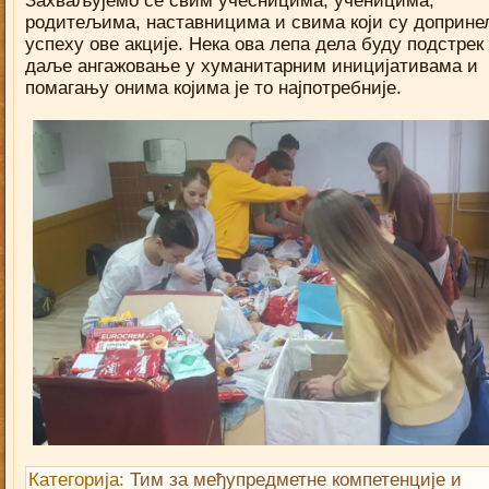
Захваљујемо се свим учесницима, ученицима,
родитељима, наставницима и свима који су доприне
успеху ове акције. Нека ова лепа дела буду подстрек
даље ангажовање у хуманитарним иницијативама и
помагању онима којима је то најпотребније.
Категорија:
Тим за међупредметне компетенције и