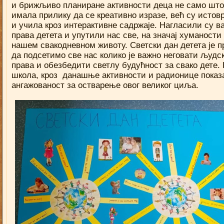
и брижљиво планиране активности деца не само што
имала прилику да се креативно изразе, већ су истов
и учила кроз интерактивне садржаје. Нагласили су в
права детета и упутили нас све, на значај хуманости
нашем свакодневном животу. Светски дан детета је п
да подсетимо све нас колико је важно неговати људс
права и обезбедити светлу будућност за свако дете.
школа, кроз данашње активности и радионице показа
ангажованост за остварење овог великог циља.