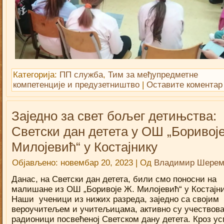
Категорија:
ПП служба
,
Тим за међупредметне
компетенције и предузетништво
|
Оставите коментар
Заједно за свет бољег детињства:
Светски дан детета у ОШ „Боривој
Милојевић“ у Костајнику
Објављено:
новембар 20, 2023
|
Од
Владимир Шерем
Данас, на Светски дан детета, били смо поносни на
малишане из ОШ „Боривоје Ж. Милојевић“ у Костајни
Наши ученици из нижих разреда, заједно са својим
вероучитељем и учитељицама, активно су учествова
радионици посвећеној Светском дану детета. Кроз у