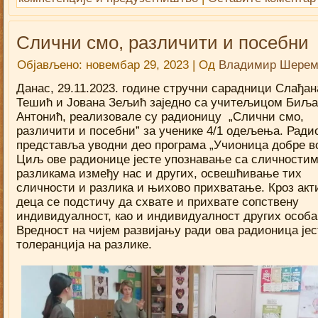
Слични смо, различити и посебни
Објављено:
новембар 29, 2023
|
Од
Владимир Шерем
Данас, 29.11.2023. године стручни сарадници Слађан
Тешић и Јована Зељић заједно са учитељицом Биљ
Антонић, реализовале су радионицу „Слични смо,
различити и посебни” за ученике 4/1 одељења. Ради
представља уводни део програма „Учионица добре в
Циљ ове радионице јесте упознавање са сличностим
разликама између нас и других, освешћивање тих
сличности и разлика и њихово прихватање. Кроз акт
деца се подстичу да схвате и прихвате сопствену
индивидуалност, као и индивидуалност других особа
Вредност на чијем развијању ради ова радионица јес
толеранција на разлике.