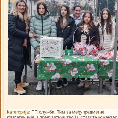
Категорија:
ПП служба
,
Тим за међупредметне
компетенције и предузетништво
|
Оставите коментар