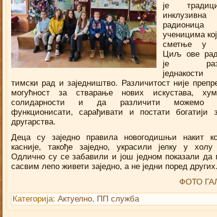
је традици
инклузивна
радиони
ученицима кој
сметње у ра
Циљ ове рад
је разв
једнакост
тимски рад и заједништво. Различитост није препре
могућност за стварање нових искустава, хума
солидарности и да различити можемо з
функционисати, сарађивати и постати богатији 
другарства.
Деца су заједно правила новогодишњи накит к
касније, такође заједно, украсили јелку у холу
Одлично су се забавили и још једном показали да
сасвим лепо живети заједно, а не једни поред других
ФОТО ГА
Категорија:
Актуелно
,
ПП служба