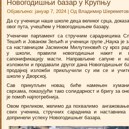
Новогодишњи базар у Крупњу
Објављено:
јануар 7, 2024
|
Од
Владимир Шереметов
Да су ученици наше школе деца великог срца, доказа
овог пута, учешћем у Новогодишњем базару.
Ученички парламент са стручним сарадницима С
Тешић и Јованом Зељић и ученици групе „Наука је з
са наставницом Јасмином Милутиновић су кроз ра
у школи, правили новогодишњи накит и 
сапонификацију масти. Направљене сапуне и н
изложили и продавали другог дана Новогодишњег ба
продајној изложби прикључили су им се и учи
школе у Дворској.
Сав прикупљен новац биће намењен хумани
сврхама, показујући тако солидарност и бригу за он
је помоћ најпотребнија.
Овом приликом, желимо да похвалимо ангажовање
свих ученика, стручних сарадника и наставника 
допринели успеху Новогодишњег базара.