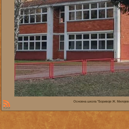
Основна школа "Боривоје Ж. Милојевић