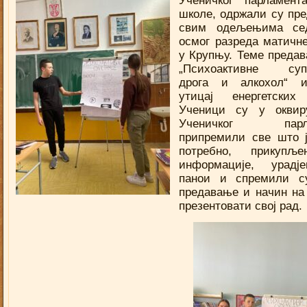
Ученичког парламент
школе, одржали су пр
свим одељењима се
осмог разреда матичн
у Крупњу. Теме предав
„Психоактивне супс
дрога и алкохол“ 
утицај енергетских 
Ученици су у оквир
Ученичког парла
припремили све што 
потребно, прикупљ
информације, урадј
панои и спремили с
предавање и начин на 
презентовати свој рад.