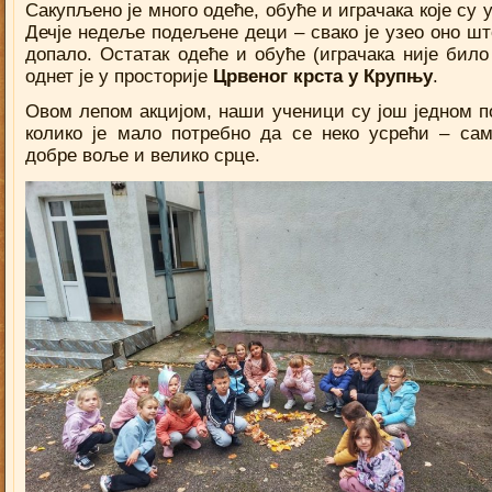
Сакупљено је много одеће, обуће и играчака које су 
Дечје недеље подељене деци – свако је узео оно шт
допало. Остатак одеће и обуће (играчака није било
однет је у просторије
Црвеног крста у Крупњу
.
Овом лепом акцијом, наши ученици су још једном п
колико је мало потребно да се неко усрећи – са
добре воље и велико срце.