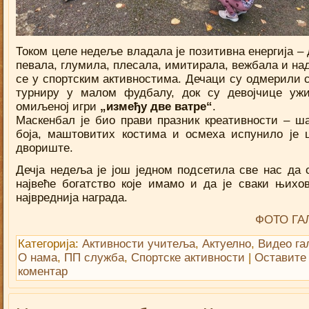
Током целе недеље владала је позитивна енергија – 
певала, глумила, плесала, имитирала, вежбала и на
се у спортским активностима. Дечаци су одмерили с
турниру у малом фудбалу, док су девојчице уж
омиљеној игри
„између две ватре“
.
Маскенбал је био прави празник креативности – ш
боја, маштовитих костима и осмеха испунило је 
двориште.
Дечја недеља је још једном подсетила све нас да 
највеће богатство које имамо и да је сваки њихо
највреднија награда.
ФОТО ГА
Категорија:
Активности учитеља
,
Актуелно
,
Видео га
О нама
,
ПП служба
,
Спортске активности
|
Оставите
коментар