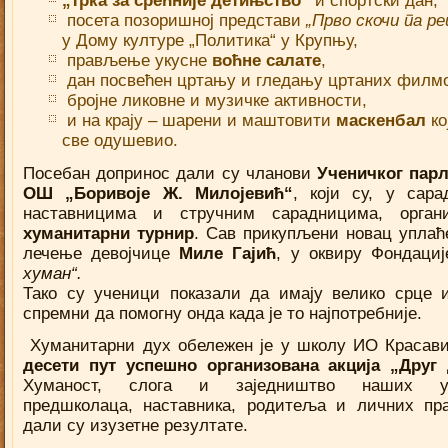
„Трка за срећније детињство“
и спортски дан,
посета позоришној представи
„Прво скочи па ре
у Дому културе „Политика“ у Крупњу,
прављење укусне
воћне салате
,
дан посвећен цртању и гледању цртаних филм
бројне ликовне и музичке активности,
и на крају – шарени и маштовити
маскенбал
ко
све одушевио.
Посебан допринос дали су чланови
Ученичког пар
ОШ „Боривоје Ж. Милојевић“
, који су, у сар
наставницима и стручним сарадницима, органи
хуманитарни турнир
. Сав прикупљени новац уплаће
лечење девојчице
Миле Гајић
, у оквиру Фондаци
хуман“.
Тако су ученици показали да имају велико срце 
спремни да помогну онда када је то најпотребније.
Хуманитарни дух обележен је у школу ИО Красави,
десети пут успешно организована акција „Друг 
Хуманост, слога и заједништво наших уч
предшколаца, наставника, родитеља и личних пр
дали су изузетне резултате.