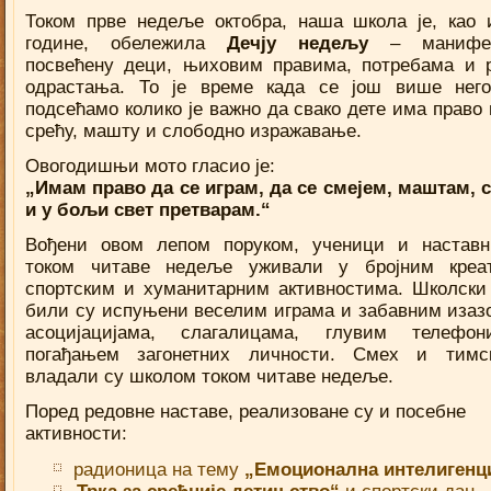
Током прве недеље октобра, наша школа је, као 
године, обележила
Дечју недељу
– манифес
посвећену деци, њиховим правима, потребама и 
одрастања. То је време када се још више нег
подсећамо колико је важно да свако дете има право 
срећу, машту и слободно изражавање.
Овогодишњи мото гласио је:
„Имам право да се играм, да се смејем, маштам, 
и у бољи свет претварам.“
Вођени овом лепом поруком, ученици и настав
током читаве недеље уживали у бројним креат
спортским и хуманитарним активностима. Школски
били су испуњени веселим играма и забавним изаз
асоцијацијама, слагалицама, глувим телефо
погађањем загонетних личности. Смех и тимс
владали су школом током читаве недеље.
Поред редовне наставе, реализоване су и посебне
активности:
радионица на тему
„Емоционална интелигенц