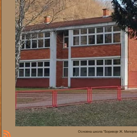
Основна школа "Боривоје Ж. Милојевић